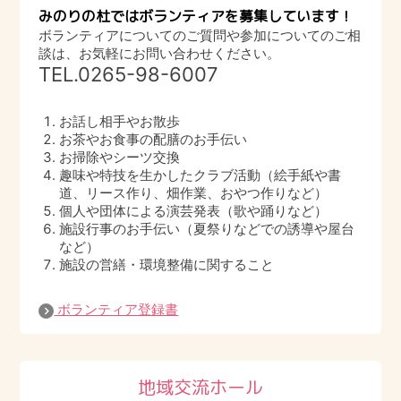
みのりの杜ではボランティアを募集しています！
閉じる
ボランティアについてのご質問や参加についてのご相
所得が一定以上あると入居できないのでし
談は、お気軽にお問い合わせください。
ょうか？
TEL.
0265-98-6007
入居資格を満たしていれば可能です。所得
制限はありません。
お話し相手やお散歩
お茶やお食事の配膳のお手伝い
保証人がいないと入居できないのでしょう
お掃除やシーツ交換
趣味や特技を生かしたクラブ活動（絵手紙や書
か？
道、リース作り、畑作業、おやつ作りなど）
入居の契約にあたっては、連帯保証人をお
個人や団体による演芸発表（歌や踊りなど）
願いしています。ご本人と契約代理人兼連
施設行事のお手伝い（夏祭りなどでの誘導や屋台
帯保証人の2人の確認で入居の契約をするこ
など）
とになります。契約代理人兼連帯保証人と
施設の営繕・環境整備に関すること
なられる方がいらっしゃらない場合はご相
談が必要となります。
ボランティア登録書
入院したら退居しなければいけませんか？
入院したからといって必ず退居しなければ
いけない訳ではありません。治療し、施設
地域交流ホール
での生活に復帰できれば引き続きご利用い