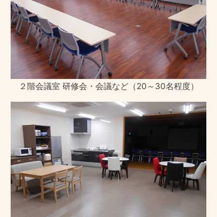
は株式会社などの営利企業等による運営が
多く、入居者様が家賃やサービス費用など
の必要経費を全額自己負担して生活するホ
ームです。有料老人ホームの契約は、ホー
ムによって幅広くなっています。
見学はできますか？
はい、できます。事前に連絡をいただけれ
２階会議室 研修会・会議など（20～30名程度）
ば、職員立会で見学ができます。ただし、
居室は入居者様のプライバシー保護のた
め、空き室がある場合に限って見学ができ
ます。
家族や友人の来訪に何かの制限はあります
か？
来訪は基本的に自由ですが、面会時間が決
まっています（8:00~20:00）。詳しくは、
みのりの杜へお問合せください。
サービスの内容について希望がいえるので