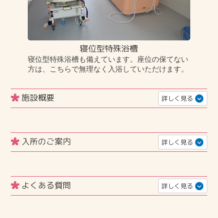
寝位型特殊浴槽
寝位型特殊浴槽も備えています。座位の保てない
方は、こちらで無理なく入浴していただけます。
施設概要
詳しく見る
施設名称
地域密着型特別養護老人ホームみのりの杜
入所のご案内
詳しく見る
住所
長野県伊那市東春近8897
長期入所
連絡先
よくある質問
詳しく見る
電話
0265-98-6007
ＦＡＸ 0265-98-6008
要介護度3 以上の方のうち、常時介護を受けることが必
要な方がご利用できます。但し、要介護度1～2 の方であ
構造
っても、特例要件（保険者が認めた）に該当した方は、
入居に関する質問
木造一部２階建て