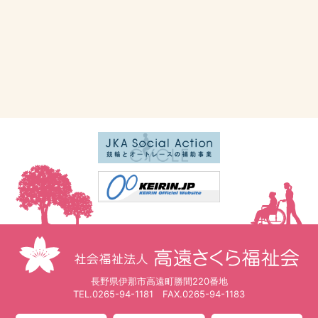
ていただきますが、最終的に職員が調整さ
せて頂いております。
外出や外泊に届けは必要ですか？
はい。外出や外泊の際は届けを出していた
だきます。緊急時の対応（連絡）のため
と、食事の用意の必要性を確認するためで
す。外泊届けには、外泊期間（食事の不用
期間）と外泊先（連絡先）を記入していた
だいております。
植木やペットを持ち込むことができます
か？
残念ですが、共同生活の場ですので持ち込
むことはできません。植物は自己管理条件
で可能な場合があります。ペットはご遠慮
ください。
長野県伊那市高遠町勝間220番地
TEL.
0265-94-1181
FAX.0265-94-1183
飲食物を持ち込んでもよいですか？