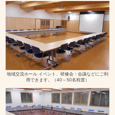
残念ながら希望を承ることができないのが
現状です。入居の際のお部屋の決め方は、
基本的には空き部屋に入居いただき、馴染
みの関係を築くためにも居室の変更・移動
は行っておりません。
経管栄養（経鼻栄養と胃ろう栄養）の方は
受け入れていただけるのですか？
経管栄養（経鼻栄養と胃ろう栄養）の方も
入所可能ですが、嘱託医、看護師が状況確
認してからの判断となります。
地域交流ホール イベント、研修会・会議などにご利
施設に関する質問
用できます。（40～50名程度）
有料老人ホームとは、どこが違うのです
か？
特別養護老人ホームは介護保険料により運
営されているため、所得に応じた月額の施
設利用料が有料老人ホームに比べると低め
に決まっています。一方、有料老人ホーム