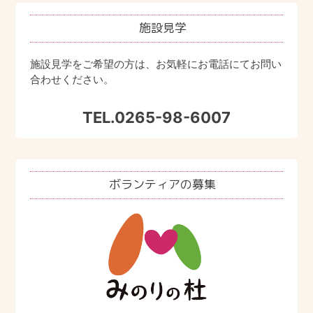
申込みやご利用ができます。 その方に合った介護サービ
ス計画を作成し、快適な生活をご提案いたします。
みのりの杜に入居するには、入居資格があ
定員
施設見学
短期入所
るのでしょうか？
長期入所者 29名 短期入所者 11名 合計 40名
あります。介護保険で運営されている施設
面会時間
のため、入居資格が定められております。
施設見学をご希望の方は、お気軽にお電話にてお問い
要支援1～2、要介護度1～5 の方に限ります。 短期的に自
面会制限中のため、施設にお問い合わせください。
要介護3以上の認定をされた方が対象となり
宅介護ができない場合や、介護者の負担軽減・介護疲れ
合わせください。
ます。お申込みをいただいた上で、入居判
の予防が必要な時にご利用できます。 ※短期入所をご希
相談受付時間
定を受けることになります。
望の方は、担当の居宅ケアマネージャーへご相談くださ
事前にご連絡ください。午前8:30～午後5:30
TEL.
0265-98-6007
い。2ヶ月前から予約を受け付けています。
短期入所
どんな人が入居しているのでしょうか？
みのりの杜の基本方針
原則としておおむね65歳以上で、要介護3
おおよそ5 万～15 万／月となります
以上と認定されている方ですが、要介護2で
ボランティアの募集
も市町村が特例入居を認めた方が入居して
①あなたの今までの暮らしを知る努力をします。
が、詳細はお問合せください。
います。
②あなたに敬意を持った言葉遣いや態度で接します。
③あなたの有する能力を見つけ、大切にします。
④押しつけのない、さりげないケアをします。
（要介護度によるサービス費＋諸加算）×（負担割合1～3
入居の申込みはどうすればよいですか？
割）＋居住費＋食費（対象の方は減免の制度がありま
⑤くつろげる環境をつくります
みのりの杜に直接申込みください。入居を
す）＋その他の料金
⑥みんなに愛され気軽に立ち寄れる場をつくります。
お待ちいただく期間がどれくらいになるか
は、お申込者の状況などにより順位は変動
⑦常に学ぶ姿勢を持ち続け、努力します。
いたします。詳しくは、みのりの杜までお
閉じる
気軽にお尋ねください。