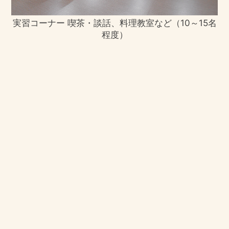
すか？
サービスに関して、ご本人やご家族からの
実習コーナー 喫茶・談話、料理教室など（10～15名
ご意見・ご要望は随時お聞きし、可能な範
程度）
囲で希望に応えられるよう努めています。
利用される方のニーズに即した質の高いサ
ービス提供を行うために、入居者様ごとの
個別の支援計画である「ケアプラン」を作
成し、1人ひとりにふさわしいサービスを提
供しています。「ケアプラン」の作成は、
本人のみならず、ご家族の希望やご意見等
を伺いながら行います。
生活に関する質問
自分で新聞をとったりはできますか？
はい、できます。各自で契約していただく
ことになります。
入浴時間は決まっているのですか？
できる限りご本人の希望に応じて対応させ