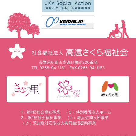
長野県伊那市高遠町勝間220番地
TEL.
0265-94-1181
FAX.0265-94-1183
1．第1種社会福祉事業 （１）特別養護老人ホーム
2．第2種社会福祉事業 （１）老人短期入所事業
（２）認知症対応型老人共同生活援助事業